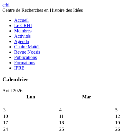
crhi
Centre de Recherches en Histoire des Idées
Accueil
Le CRHI
Membres
Activités
Agenda
Chaire Mattéi
Revue Noesis
Publications
Formations
IFRE
Calendrier
Août 2026
Lun
Mar
3
4
5
10
11
12
17
18
19
24
25
26