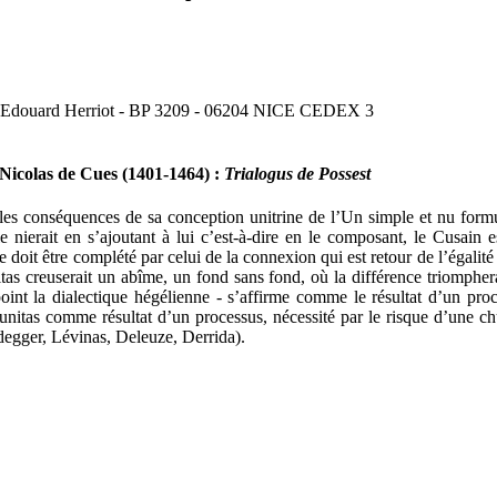
ard Edouard Herriot - BP 3209 - 06204 NICE CEDEX 3
 Nicolas de Cues (1401-1464) :
Trialogus de Possest
 les conséquences de sa conception unitrine de l’Un simple et nu formul
le nierait en s’ajoutant à lui c’est-à-dire en le composant, le Cusai
te doit être complété par celui de la connexion qui est retour de l’égali
ualitas creuserait un abîme, un fond sans fond, où la différence triompher
 point la dialectique hégélienne - s’affirme comme le résultat d’un pr
nitas comme résultat d’un processus, nécessité par le risque d’une chut
degger, Lévinas, Deleuze, Derrida).