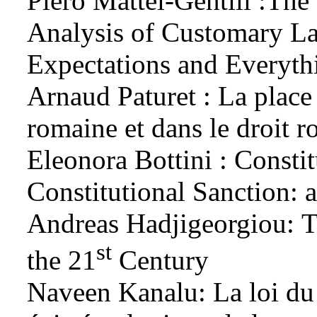
Piero Mattei-Gentili :
The 
Analysis of Customary La
Expectations and Everyth
Arnaud Paturet : La place
romaine et dans le droit r
Eleonora Bottini :
Consti
Constitutional Sanction:
Andreas Hadjigeorgiou:
T
st
the 21
Century
Naveen Kanalu: La loi du d