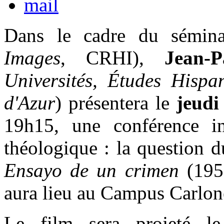
Dans le cadre du sémi
Images
, CRHI),
Jean-
Universités, Études Hispa
d'Azur
) présentera le
jeudi
19h15, une conférence 
théologique : la question 
Ensayo de un crimen
(195
aura lieu au Campus Carlon
Le film sera projeté 